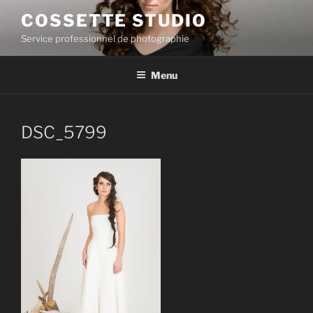
Skip
COSSETTE STUDIO
to
Service professionnel de photographie
content
Menu
DSC_5799