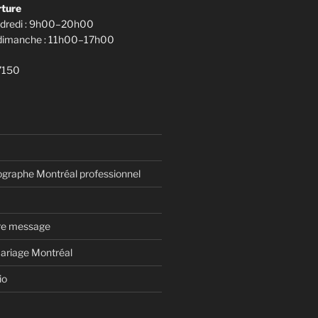
rture
ndredi : 9h00–20h00
 dimanche : 11h00–17h00
7150
ographe Montréal professionnel
tre message
ariage Montréal
io