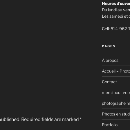
Heures d’ouve
Du lundi au ve
Les samedi et
Cell: 514-962-
PAGES
À propos
Accueil – Phot
Contact
merci pour vo
photographe m
Photos en stud
published.
Required fields are marked
*
Portfolio