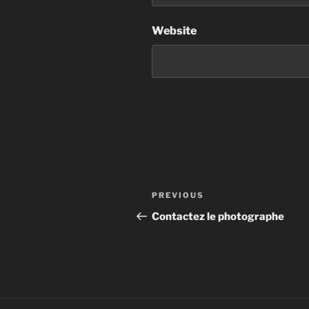
Website
Post
Previous
PREVIOUS
navigation
Post
Contactez le photographe