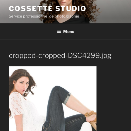
Skip
COSSETTE STUDIO
to
Service professionnel de photographie
content
Menu
cropped-cropped-DSC4299.jpg