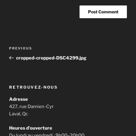
Post
Previous
PREVIOUS
navigation
Post
cropped-cropped-DSC4299.jpg
RETROUVEZ-NOUS
Adresse
427, rue Damien-Cyr
Laval, Qc
Heures d’ouverture
Du lundi au vendredi : 9h00–20h00