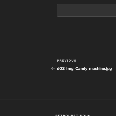
Post
Previous
PREVIOUS
navigation
Post
d03-Img-Candy-machine.jpg
RETROUVEZ-NOUS