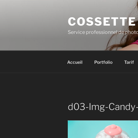
Skip
to
COSSETTE
content
Service professionnel de phot
Accueil
Portfolio
Tarif
d03-Img-Candy-