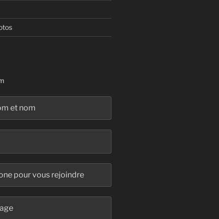
otos
rm