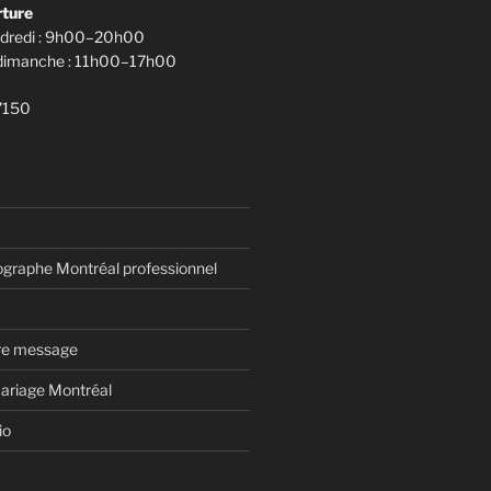
rture
ndredi : 9h00–20h00
 dimanche : 11h00–17h00
7150
ographe Montréal professionnel
tre message
ariage Montréal
io