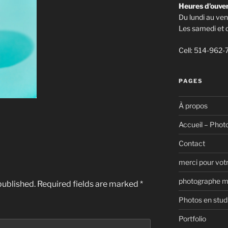
Heures d’ouve
Du lundi au ve
Les samedi et
Cell: 514-962-
PAGES
À propos
Accueil – Phot
Contact
merci pour vo
photographe m
published.
Required fields are marked
*
Photos en stud
Portfolio