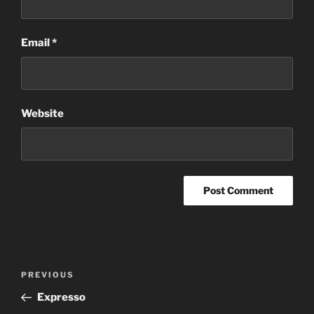
Email
*
Website
Post
Previous
PREVIOUS
navigation
Post
Expresso